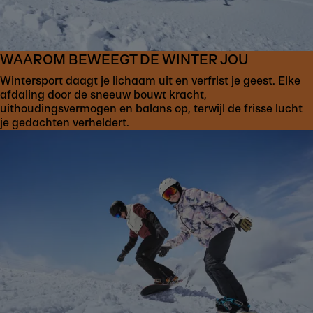
WAAROM BEWEEGT DE WINTER JOU
Wintersport daagt je lichaam uit en verfrist je geest. Elke
afdaling door de sneeuw bouwt kracht,
uithoudingsvermogen en balans op, terwijl de frisse lucht
je gedachten verheldert.