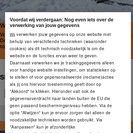
Voordat wij verdergaan: Nog even iets over de
WAAR DE PISTE JE OOK BRENGT
verwerking van jouw gegevens
verwerken jouw gegevens op onze website met
Van warmte en bescherming tot behendigheid en controle.
Wij
De juiste wintersportuitrusting houdt je veilig en op
behulp van verschillende technieken (waaronder
topniveau in de kou.
cookies) als dit technisch noodzakelijk is om de
website en de functies ervan weer te geven.
Daarnaast verwerken we je trackinggegevens alleen
voor handige website-instellingen, om statistieken op
SKI‑ EN SNOWBOARDKLEDING
te stellen of voor gepersonaliseerde (reclame)acties
als jij ons hiervoor toestemming geeft door op
"Akkoord" te klikken. Hieronder valt ook de
Alle
gegevensoverdracht naar landen buiten de EU die
geen passend beschermingsniveau hebben. Via de
optie "Afwijzen" kun je ervoor zorgen dat alleen de
Geen producten gevonden.
noodzakelijke technieken worden gebruikt. Via
"Aanpassen" kun je afzonderlijke