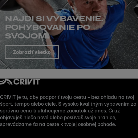
NAJDI SI VYBAVENIE.
POHYBOVANIE PO
SVOJOM.
Zobraziť všetko
CRIVIT je tu, aby podporiť tvoju cestu – bez ohľadu na tvoj
šport, tempo alebo ciele. S vysoko kvalitným vybavením za
správnu cenu ti uľahčujeme začiatok už dnes. Či už
objavuješ niečo nové alebo posúvaš svoje hranice,
sprevádzame ťa na ceste k tvojej osobnej pohode.