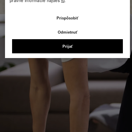
právne informácie nájdeš
.
tu
Prispôsobiť
Sprievodné video ťa prevedie jednotlivými fázami krok
Odmietnuť
Prijať