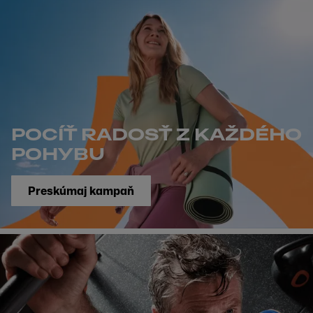
POCÍŤ RADOSŤ Z KAŽDÉHO
POHYBU
Preskúmaj kampaň