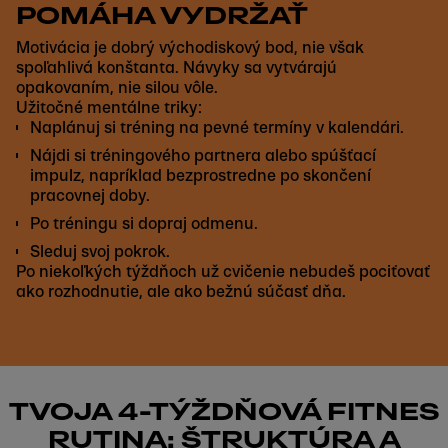
POMÁHA VYDRŽAŤ
Motivácia je dobrý východiskový bod, nie však
spoľahlivá konštanta. Návyky sa vytvárajú
opakovaním, nie silou vôle.
Užitočné mentálne triky:
Naplánuj si tréning na pevné termíny v kalendári.
Nájdi si tréningového partnera alebo spúšťací
impulz, napríklad bezprostredne po skončení
pracovnej doby.
Po tréningu si dopraj odmenu.
Sleduj svoj pokrok.
Po niekoľkých týždňoch už cvičenie nebudeš pociťovať
ako rozhodnutie, ale ako bežnú súčasť dňa.
TVOJA 4-TÝŽDŇOVÁ FITNES
RUTINA: ŠTRUKTÚRA A