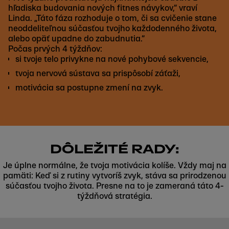
hľadiska budovania nových fitnes návykov,“ vraví
Linda. „Táto fáza rozhoduje o tom, či sa cvičenie stane
neoddeliteľnou súčasťou tvojho každodenného života,
alebo opäť upadne do zabudnutia.“
Počas prvých 4 týždňov:
si tvoje telo privykne na nové pohybové sekvencie,
tvoja nervová sústava sa prispôsobí záťaži,
motivácia sa postupne zmení na zvyk.
DÔLEŽITÉ RADY:
Je úplne normálne, že tvoja motivácia kolíše. Vždy maj na
pamäti: Keď si z rutiny vytvoríš zvyk, stáva sa prirodzenou
súčasťou tvojho života. Presne na to je zameraná táto 4-
týždňová stratégia.