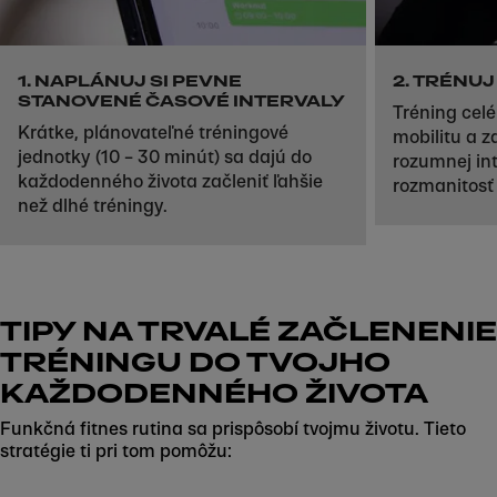
Skip to next section
1. NAPLÁNUJ SI PEVNE
2. TRÉNUJ
STANOVENÉ ČASOVÉ INTERVALY
Tréning celé
Krátke, plánovateľné tréningové
mobilitu a z
jednotky (10 – 30 minút) sa dajú do
rozumnej int
každodenného života začleniť ľahšie
rozmanitosť 
než dlhé tréningy.
TIPY NA TRVALÉ ZAČLENENIE
TRÉNINGU DO TVOJHO
KAŽDODENNÉHO ŽIVOTA
Funkčná fitnes rutina sa prispôsobí tvojmu životu. Tieto
stratégie ti pri tom pomôžu: