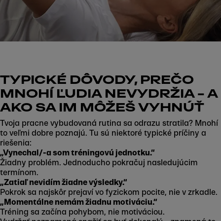
TYPICKÉ DÔVODY, PREČO
MNOHÍ ĽUDIA NEVYDRŽIA – A
AKO SA IM MÔŽEŠ VYHNÚŤ
Tvoja pracne vybudovaná rutina sa odrazu stratila? Mnohí
to veľmi dobre poznajú. Tu sú niektoré typické príčiny a
riešenia:
„Vynechal/-a som tréningovú jednotku.“
Žiadny problém. Jednoducho pokračuj nasledujúcim
termínom.
„Zatiaľ nevidím žiadne výsledky.“
Pokrok sa najskôr prejaví vo fyzickom pocite, nie v zrkadle.
„Momentálne nemám žiadnu motiváciu.“
Tréning sa začína pohybom, nie motiváciou.