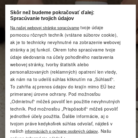
Skôr než budeme pokračovať ďalej:
Spracúvanie tvojich údajov
tvoje údaje
Na našej webovej stránke spracúvame
pomocou rôznych techník (vrátane súborov cookie),
ak je to technicky nevyhnutné na zobrazenie webovej
stránky a jej funkcií. Okrem toho spracúvame tvoje
údaje sledovania na účely pohodlného nastavenia
webovej stránky, tvorby štatistík alebo
personalizovaných (reklamných) opatrení len vtedy,
ak nám na to udelíš súhlas kliknutím na „Súhlasiť“.
To zahŕňa aj prenos údajov do krajín mimo EÚ bez
primeranej úrovne ochrany. Pod možnosťou
„Odmietnuť“ môžeš povoliť len použitie nevyhnutných
techník. Pod možnosťou „Prispôsobiť“ môžeš povoliť
jednotlivé účely použitia. Ďalšie informácie, aj o
tvojom práve kedykoľvek súhlas odvolať, nájdeš v
našich
. Našu
informáciách o ochrane osobných údajov