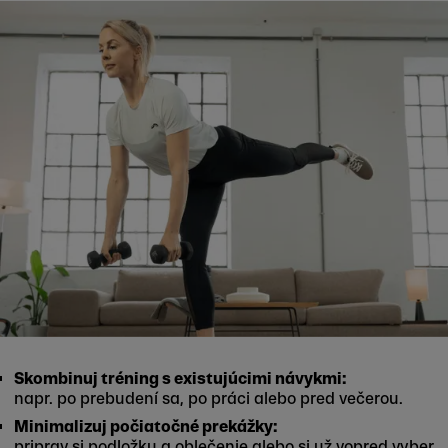
Skombinuj tréning s existujúcimi návykmi:
napr. po prebudení sa, po práci alebo pred večerou.
Minimalizuj počiatočné prekážky:
priprav si podložku a oblečenie alebo si už vopred vyber