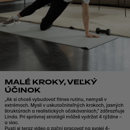
MALÉ KROKY, VEĽKÝ
ÚČINOK
„Ak si chceš vybudovať fitnes rutinu, nemysli v
extrémoch. Mysli v uskutočniteľných krokoch, jasných
štruktúrach a realistických očakávaniach,“ zdôrazňuje
Linda. Pri správnej stratégii môžeš vydržať 4 týždne –
a viac.
Pusti si teraz video a začni pracovať na svojej 4-