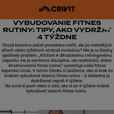
VYBUDOVANIE FITNES
RUTINY: TIPY, AKO VYDRŽAŤ
4 TÝŽDNE
Chceš konečne začať pravidelne cvičiť, ale po niekoľkých
dňoch alebo týždňoch strácaš motiváciu? Nie je to žiadny
ojedinelý problém. „Kľúčom k dlhodobému tréningovému
úspechu nie je extrémna disciplína, ale realistická, dobre
štruktúrovaná fitnes rutina,“ vysvetľuje naša fitnes
expertka Linda. V tomto článku ti ukážeme, ako si krok za
krokom vybudovať vlastnú fitnes rutinu – a dôsledne ju
dodržiavať aspoň 4 týždne.
Na úvod si pozri video a zisti, ako si za 4 týždne môžeš
vybudovať vlastnú fitnes rutinu.