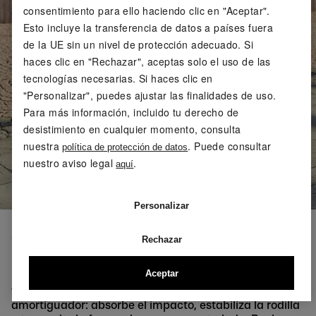
consentimiento para ello haciendo clic en "Aceptar".
Esto incluye la transferencia de datos a países fuera
de la UE sin un nivel de protección adecuado. Si
haces clic en "Rechazar", aceptas solo el uso de las
tecnologías necesarias. Si haces clic en
"Personalizar", puedes ajustar las finalidades de uso.
Para más información, incluido tu derecho de
desistimiento en cualquier momento, consulta
nuestra
. Puede consultar
política de protección de datos
nuestro aviso legal
.
aquí
Personalizar
5. ESTIRAR LA PARTE
Rechazar
DELANTERA DEL MUSLO
Aceptar
La parte delantera del muslo desempeña un papel
fundamental al correr. A cada paso, actúa como un
amortiguador: absorbe el impacto, estabiliza la rodilla