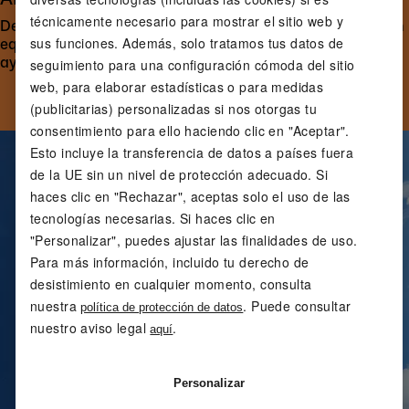
técnicamente necesario para mostrar el sitio web y
Desde calor y protección hasta agilidad y control, un buen
sus funciones. Además, solo tratamos tus datos de
equipo para deportes de invierno te da seguridad y te
ayuda a rendir al máximo.
seguimiento para una configuración cómoda del sitio
web, para elaborar estadísticas o para medidas
(publicitarias) personalizadas si nos otorgas tu
consentimiento para ello haciendo clic en "Aceptar".
Esto incluye la transferencia de datos a países fuera
de la UE sin un nivel de protección adecuado. Si
haces clic en "Rechazar", aceptas solo el uso de las
tecnologías necesarias. Si haces clic en
"Personalizar", puedes ajustar las finalidades de uso.
Para más información, incluido tu derecho de
desistimiento en cualquier momento, consulta
nuestra
. Puede consultar
política de protección de datos
nuestro aviso legal
.
aquí
Personalizar