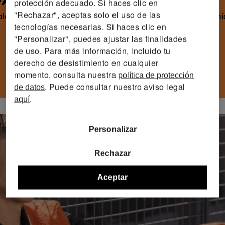
VA DE STEFANIE GRAF
protección adecuado. Si haces clic en
"Rechazar", aceptas solo el uso de las
la de pádel CRIVIT Limited Edition lleva el máximo rendimi
tecnologías necesarias. Si haces clic en
"Personalizar", puedes ajustar las finalidades
de uso. Para más información, incluido tu
derecho de desistimiento en cualquier
momento, consulta nuestra
política de protección
. Puede consultar nuestro aviso legal
de datos
.
aquí
Personalizar
Rechazar
Aceptar