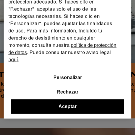
protección adecuado. Si haces clic en
"Rechazar", aceptas solo el uso de las
tecnologías necesarias. Si haces clic en
"Personalizar", puedes ajustar las finalidades
de uso. Para más información, incluido tu
derecho de desistimiento en cualquier
momento, consulta nuestra
política de protección
. Puede consultar nuestro aviso legal
de datos
.
aquí
NTE EL PESO DE ENTRENAMI
Personalizar
la eficacia de tu entrenamiento, la seguridad con la que t
ntrenamiento te reta sin sobreesforzarte. La técnica y la ten
Rechazar
o demasiado ligero o demasiado pesado.
Aceptar