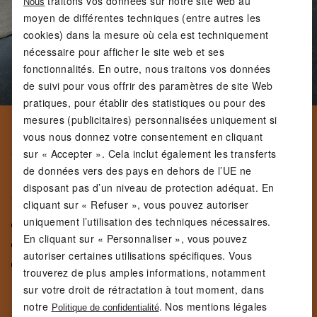
traitons vos données sur notre site web au
Nous
moyen de différentes techniques (entre autres les
cookies) dans la mesure où cela est techniquement
nécessaire pour afficher le site web et ses
fonctionnalités. En outre, nous traitons vos données
de suivi pour vous offrir des paramètres de site Web
pratiques, pour établir des statistiques ou pour des
mesures (publicitaires) personnalisées uniquement si
LA SÉCURITÉ D’ABORD
vous nous donnez votre consentement en cliquant
sur « Accepter ». Cela inclut également les transferts
Quel que soit votre niveau, débutant ou confirmé, la
sécurité doit toujours être votre priorité absolue
de données vers des pays en dehors de l’UE ne
lorsque vous choisissez votre poids. C’est crucial pour
disposant pas d’un niveau de protection adéquat. En
éviter les blessures.
cliquant sur « Refuser », vous pouvez autoriser
Par conséquent :
uniquement l’utilisation des techniques nécessaires.
priorité à la technique,
En cliquant sur « Personnaliser », vous pouvez
mouvements lents,
autoriser certaines utilisations spécifiques. Vous
concentration sur les sensations corporelles.
trouverez de plus amples informations, notamment
Les recommandations de notre spécialiste
sur votre droit de rétractation à tout moment, dans
« Mieux vaut commencer avec un poids plus faible et
notre
. Nos mentions légales
l’augmenter progressivement. Votre corps doit d’abord
Politique de confidentialité