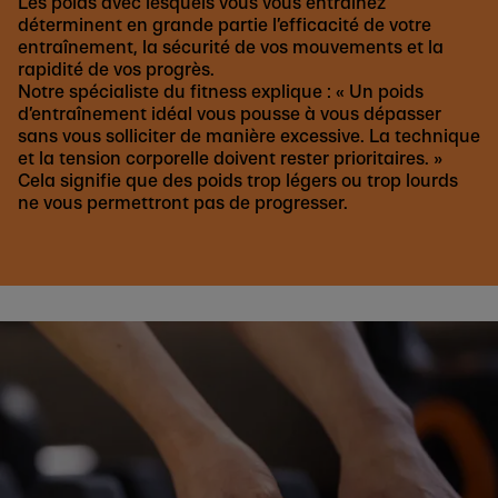
Les poids avec lesquels vous vous entraînez
déterminent en grande partie l’efficacité de votre
entraînement, la sécurité de vos mouvements et la
rapidité de vos progrès.
Notre spécialiste du fitness explique : « Un poids
d’entraînement idéal vous pousse à vous dépasser
sans vous solliciter de manière excessive. La technique
et la tension corporelle doivent rester prioritaires. »
Cela signifie que des poids trop légers ou trop lourds
ne vous permettront pas de progresser.