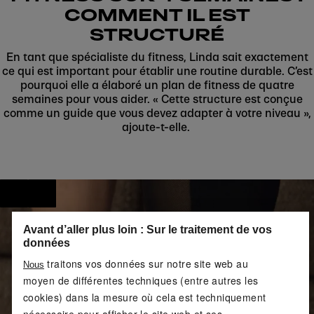
COMMENT IL EST
STRUCTURÉ
En tant que spécialiste du fitness, Linda sait exactement
ce qui est important pour établir une routine durable. C’est
pourquoi elle a élaboré un plan de fitness de quatre
semaines pour vous aider. « Cette structure est conçue
comme un guide que vous devez adapter à votre niveau »,
ajoute-t-elle.
Avant d’aller plus loin : Sur le traitement de vos
données
traitons vos données sur notre site web au
Nous
moyen de différentes techniques (entre autres les
cookies) dans la mesure où cela est techniquement