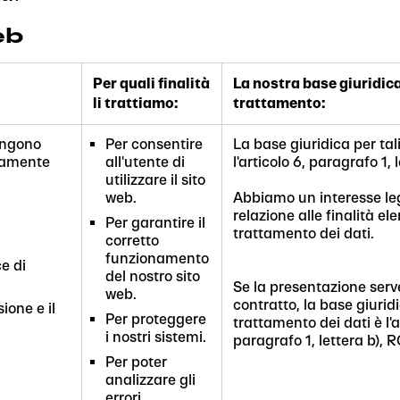
eb
Per quali finalità
La nostra base giuridica
li trattiamo:
trattamento:
vengono
Per consentire
La base giuridica per tal
eamente
all'utente di
l'articolo 6, paragrafo 1, 
utilizzare il sito
web.
Abbiamo un interesse leg
relazione alle finalità el
Per garantire il
trattamento dei dati.
corretto
funzionamento
ce di
del nostro sito
Se la presentazione serv
web.
contratto, la base giuridi
ione e il
Per proteggere
trattamento dei dati è l'a
i nostri sistemi.
paragrafo 1, lettera b), 
Per poter
analizzare gli
errori.