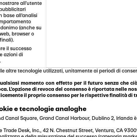
mostrare all'utente
pubblicitari
 base all'analisi
omportamento
udonimo (anche su
i web, browser o
finali).
re il successo
e azioni di
.
le altre tecnologie utilizzati, unitamente ai periodi di conser
ualsiasi momento con effetto per il futuro senza che ciò
. L'opzione di revoca del consenso è riportata nelle nostr
cemente il proprio consenso per le rispettive finalità di 
cookie e tecnologie analoghe
and Canal Square, Grand Canal Harbour, Dublino 2, Irlanda è
Trade Desk, Inc., 42 N. Chestnut Street, Ventura, CA 93001, US
onalizzata e della misurazione del successo (categoria marke