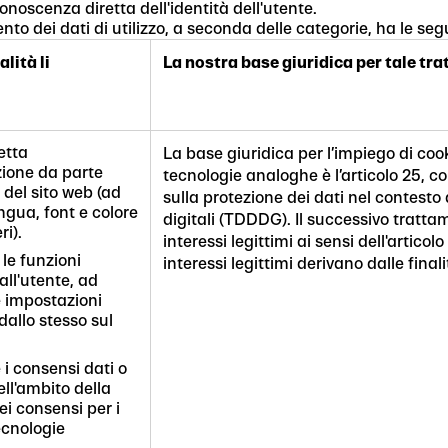
noscenza diretta dell'identità dell'utente.
nto dei dati di utilizzo, a seconda delle categorie, ha le segu
alità li
La nostra base giuridica per tale tr
etta
La base giuridica per l’impiego di co
zione da parte
tecnologie analoghe è l’articolo 25, 
 del sito web (ad
sulla protezione dei dati nel contesto 
ngua, font e colore
digitali (TDDDG). Il successivo tratta
ri).
interessi legittimi ai sensi dell'articol
 le funzioni
interessi legittimi derivano dalle final
all'utente, ad
 impostazioni
dallo stesso sul
 i consensi dati o
ell'ambito della
ei consensi per i
ecnologie