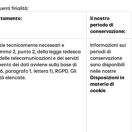
enti finalità:
attamento:
Il nostro
periodo di
conservazione:
okie tecnicamente necessari e
Informazioni sui
comma 2, punto 2, della legge tedesca
periodi di
delle telecomunicazioni e dei servizi
conservazione
mento dei dati avviene sulla base di
sono disponibili
o 6, paragrafo 1, lettera f), RGPD. Gli
nelle nostre
ità elencate.
Disposizioni in
materia di
cookie
.