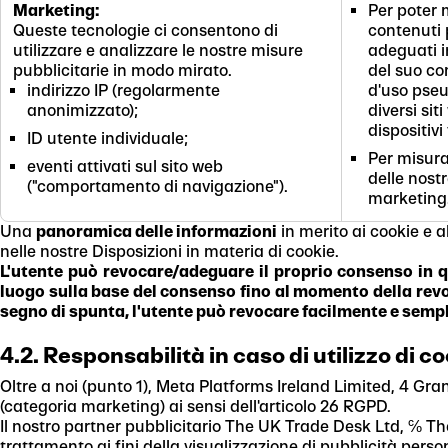
Marketing:
Per poter 
Queste tecnologie ci consentono di
contenuti 
utilizzare e analizzare le nostre misure
adeguati in
pubblicitarie in modo mirato.
del suo c
indirizzo IP (regolarmente
d'uso pse
anonimizzato);
diversi sit
dispositivi 
ID utente individuale;
Per misura
eventi attivati sul sito web
delle nostr
("comportamento di navigazione").
marketing
Una
panoramica delle informazioni
in merito ai cookie e al
nelle nostre Disposizioni in materia di cookie.
L'utente può revocare/adeguare il proprio consenso in q
luogo sulla base del consenso fino al momento della revoca
segno di spunta, l'utente può revocare facilmente e sempli
4.2. Responsabilità in caso di utilizzo di 
Oltre a noi (punto 1), Meta Platforms Ireland Limited, 4 Gr
(categoria marketing) ai sensi dell'articolo 26 RGPD.
Il nostro partner pubblicitario The UK Trade Desk Ltd, ℅ The 
trattamento ai fini della visualizzazione di pubblicità pers