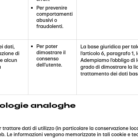
Per prevenire
comportamenti
abusivi o
fraudolenti.
Per poter
i dati,
La base giuridica per ta
dimostrare il
azione di
l'articolo 6, paragrafo 1,
consenso
ce alcun
Adempiamo l'obbligo di l
dell'utente.
a
grado di dimostrare la li
trattamento dei dati bas
nologie analoghe
rattare dati di utilizzo (in particolare la conservazione loc
eb. Le informazioni vengono memorizzate in tali cookie e tecnol