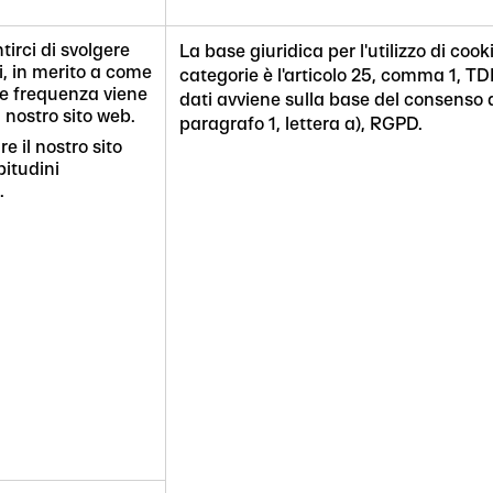
tirci di svolgere
La base giuridica per l'utilizzo di co
i, in merito a come
categorie è l'articolo 25, comma 1, T
e frequenza viene
dati avviene sulla base del consenso de
il nostro sito web.
paragrafo 1, lettera a), RGPD.
e il nostro sito
bitudini
.