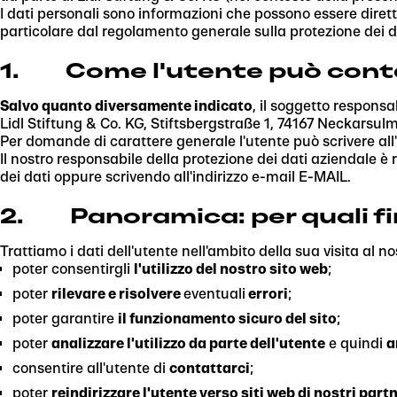
I dati personali sono informazioni che possono essere diretta
particolare dal regolamento generale sulla protezione dei d
1. Come l'utente può cont
Salvo quanto diversamente indicato
, il soggetto responsa
Lidl Stiftung & Co. KG, Stiftsbergstraße 1, 74167 Neckarsul
Per domande di carattere generale l'utente può scrivere all'
Il nostro responsabile della protezione dei dati aziendale è 
dei dati oppure scrivendo all'indirizzo e-mail E-MAIL.
2. Panoramica: per quali fin
Trattiamo i dati dell'utente nell'ambito della sua visita al nos
poter consentirgli
l'utilizzo del nostro sito web
;
poter
rilevare e risolvere
eventuali
errori
;
poter garantire
il funzionamento sicuro del sito
;
poter
analizzare l'utilizzo da parte dell'utente
e quindi
a
consentire all'utente di
contattarci
;
poter
reindirizzare l'utente verso siti web di nostri part