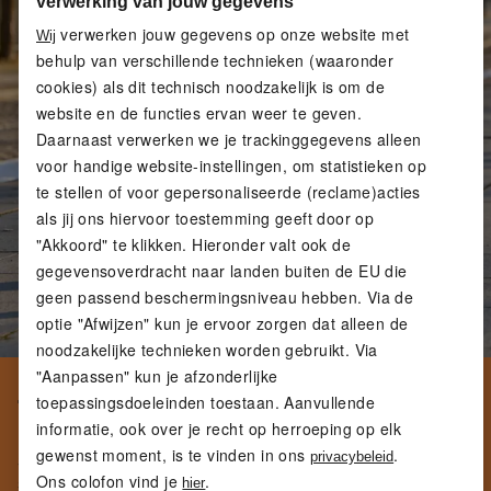
verwerking van jouw gegevens
verwerken jouw gegevens op onze website met
Wij
behulp van verschillende technieken (waaronder
cookies) als dit technisch noodzakelijk is om de
website en de functies ervan weer te geven.
Daarnaast verwerken we je trackinggegevens alleen
voor handige website-instellingen, om statistieken op
te stellen of voor gepersonaliseerde (reclame)acties
als jij ons hiervoor toestemming geeft door op
"Akkoord" te klikken. Hieronder valt ook de
gegevensoverdracht naar landen buiten de EU die
geen passend beschermingsniveau hebben. Via de
optie "Afwijzen" kun je ervoor zorgen dat alleen de
noodzakelijke technieken worden gebruikt. Via
"Aanpassen" kun je afzonderlijke
4. SIDESTEPS - STABILITEIT
toepassingsdoeleinden toestaan. Aanvullende
EN LATERALE CONTROLE
informatie, ook over je recht op herroeping op elk
gewenst moment, is te vinden in ons
.
privacybeleid
Sidesteps verbeteren de laterale stabiliteit en pakken
Ons colofon vind je
.
spiergroepen aan die tijdens normaal hardlopen vaak
hier