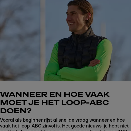
WANNEER EN HOE VAAK
MOET JE HET LOOP-ABC
DOEN?
Vooral als beginner rijst al snel de vraag wanneer en hoe
vaak het loop-ABC zinvol is. Het goede nieuws: je hebt niet